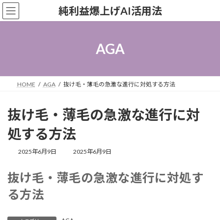
コ
ナ
純利益爆上げAI活用法
ン
ビ
テ
ゲ
ン
ー
ツ
シ
AGA
へ
ョ
ス
ン
キ
に
ッ
移
HOME
AGA
抜け毛・薄毛の急激な進行に対処する方法
プ
動
抜け毛・薄毛の急激な進行に対
処する方法
最
2025年6月9日
2025年6月9日
終
更
抜け毛・薄毛の急激な進行に対処す
新
日
る方法
時
: