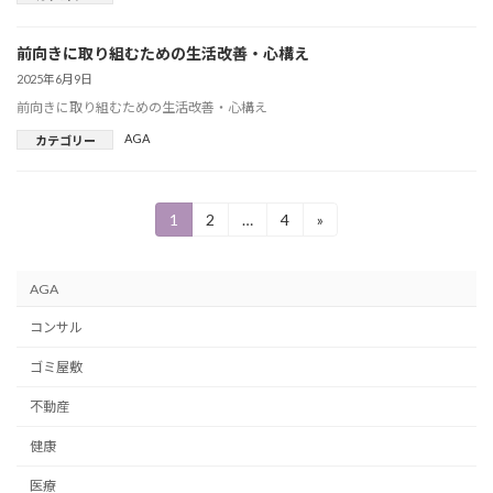
前向きに取り組むための生活改善・心構え
2025年6月9日
前向きに取り組むための生活改善・心構え
AGA
カテゴリー
投
1
2
…
4
»
固
固
固
定
定
定
稿
ペ
ペ
ペ
ー
ー
ー
の
AGA
ジ
ジ
ジ
ペ
コンサル
ー
ゴミ屋敷
ジ
不動産
送
健康
り
医療