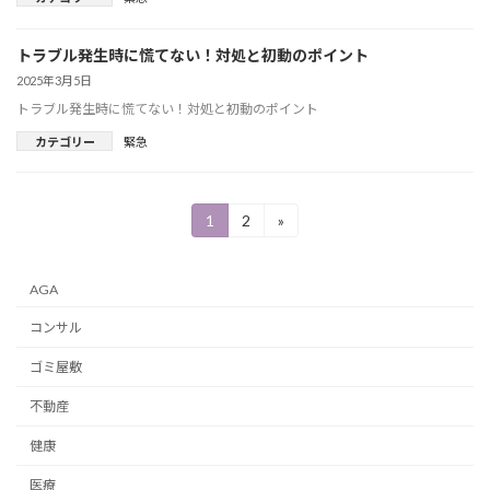
トラブル発生時に慌てない！対処と初動のポイント
2025年3月5日
トラブル発生時に慌てない！対処と初動のポイント
カテゴリー
緊急
投
1
2
»
固
固
定
定
稿
ペ
ペ
ー
ー
の
AGA
ジ
ジ
ペ
コンサル
ー
ゴミ屋敷
ジ
不動産
送
健康
り
医療