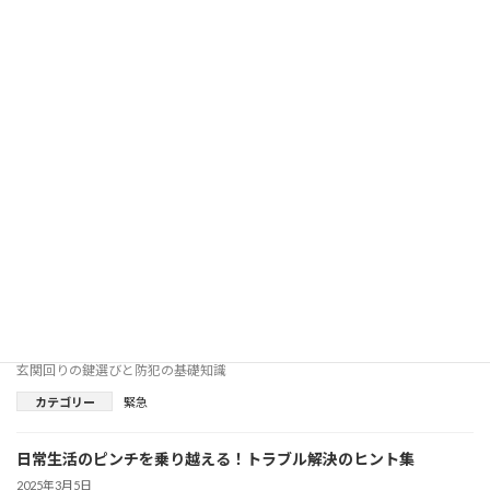
オフィス・店舗向けの鍵管理と防犯対策
2025年6月9日
オフィス・店舗向けの鍵管理と防犯対策
カテゴリー
緊急
鍵に関する知識・対策・製品レビュー
2025年6月9日
鍵に関する知識・対策・製品レビュー
カテゴリー
緊急
玄関回りの鍵選びと防犯の基礎知識
2025年6月9日
玄関回りの鍵選びと防犯の基礎知識
カテゴリー
緊急
日常生活のピンチを乗り越える！トラブル解決のヒント集
2025年3月5日