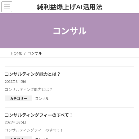
コ
ナ
純利益爆上げAI活用法
ン
ビ
テ
ゲ
ン
ー
ツ
シ
コンサル
へ
ョ
ス
ン
キ
に
ッ
移
HOME
コンサル
プ
動
コンサルティング能力とは？
2025年3月5日
コンサルティング能力とは？
カテゴリー
コンサル
コンサルティングフィーのすべて！
2025年3月5日
コンサルティングフィーのすべて！