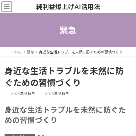
コ
ナ
純利益爆上げAI活用法
ン
ビ
テ
ゲ
ン
ー
ツ
シ
緊急
へ
ョ
ス
ン
キ
に
ッ
移
HOME
緊急
身近な生活トラブルを未然に防ぐための習慣づくり
プ
動
身近な生活トラブルを未然に防
ぐための習慣づくり
最
2025年3月5日
2025年3月5日
終
更
身近な生活トラブルを未然に防ぐた
新
日
めの習慣づくり
時
: