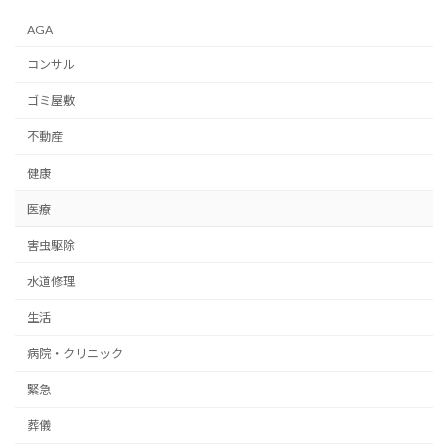
稿
ペ
ペ
ペ
ー
ー
ー
の
AGA
ジ
ジ
ジ
ペ
コンサル
ー
ゴミ屋敷
ジ
不動産
送
健康
り
医療
害虫駆除
水道修理
生活
病院・クリニック
緊急
葬儀