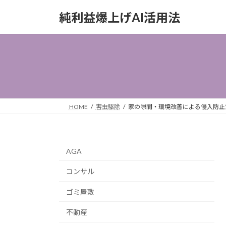
コ
ナ
純利益爆上げAI活用法
ン
ビ
テ
ゲ
ン
ー
ツ
シ
へ
ョ
ス
ン
キ
に
ッ
移
HOME
害虫駆除
家の隙間・環境改善による侵入防止
プ
動
AGA
コンサル
ゴミ屋敷
不動産