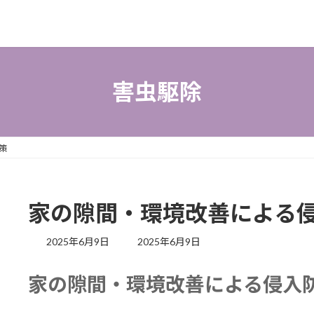
害虫駆除
策
家の隙間・環境改善による
最
2025年6月9日
2025年6月9日
終
更
家の隙間・環境改善による侵入
新
日
時