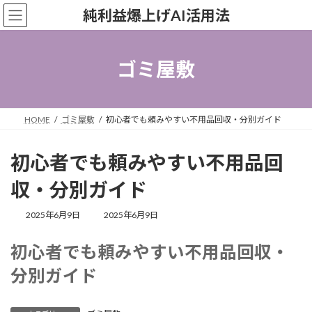
コ
ナ
純利益爆上げAI活用法
ン
ビ
テ
ゲ
ン
ー
ツ
シ
ゴミ屋敷
へ
ョ
ス
ン
キ
に
ッ
移
HOME
ゴミ屋敷
初心者でも頼みやすい不用品回収・分別ガイド
プ
動
初心者でも頼みやすい不用品回
収・分別ガイド
最
2025年6月9日
2025年6月9日
終
更
初心者でも頼みやすい不用品回収・
新
日
分別ガイド
時
: