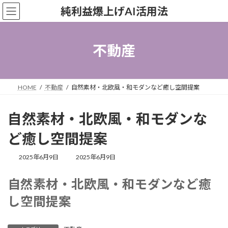
コ
ナ
純利益爆上げAI活用法
ン
ビ
テ
ゲ
ン
ー
ツ
シ
不動産
へ
ョ
ス
ン
キ
に
ッ
移
HOME
不動産
自然素材・北欧風・和モダンなど癒し空間提案
プ
動
自然素材・北欧風・和モダンな
ど癒し空間提案
最
2025年6月9日
2025年6月9日
終
更
自然素材・北欧風・和モダンなど癒
新
日
し空間提案
時
: