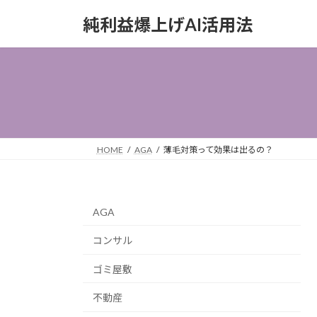
コ
ナ
純利益爆上げAI活用法
ン
ビ
テ
ゲ
ン
ー
ツ
シ
へ
ョ
ス
ン
キ
に
ッ
移
HOME
AGA
薄毛対策って効果は出るの？
プ
動
AGA
コンサル
ゴミ屋敷
不動産