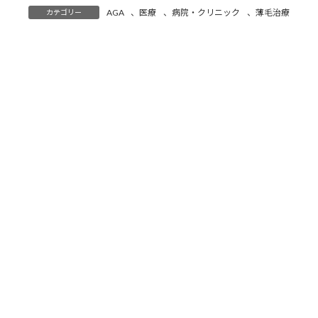
:
AGA
、
医療
、
病院・クリニック
、
薄毛治療
カテゴリー