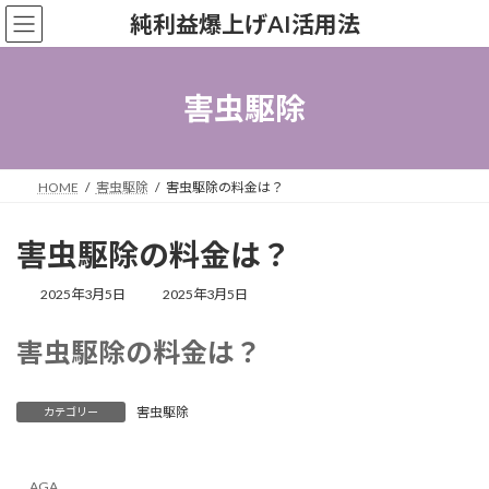
コ
ナ
純利益爆上げAI活用法
ン
ビ
テ
ゲ
ン
ー
ツ
シ
害虫駆除
へ
ョ
ス
ン
キ
に
ッ
移
HOME
害虫駆除
害虫駆除の料金は？
プ
動
害虫駆除の料金は？
最
2025年3月5日
2025年3月5日
終
更
害虫駆除の料金は？
新
日
時
:
害虫駆除
カテゴリー
AGA