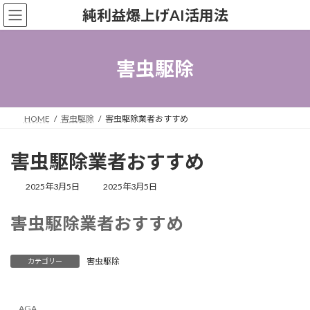
コ
ナ
純利益爆上げAI活用法
ン
ビ
テ
ゲ
ン
ー
ツ
シ
害虫駆除
へ
ョ
ス
ン
キ
に
ッ
移
HOME
害虫駆除
害虫駆除業者おすすめ
プ
動
害虫駆除業者おすすめ
最
2025年3月5日
2025年3月5日
終
更
害虫駆除業者おすすめ
新
日
時
:
害虫駆除
カテゴリー
AGA