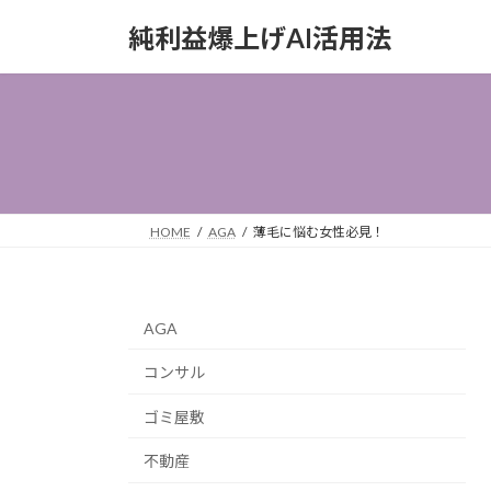
コ
ナ
純利益爆上げAI活用法
ン
ビ
テ
ゲ
ン
ー
ツ
シ
へ
ョ
ス
ン
キ
に
ッ
移
HOME
AGA
薄毛に悩む女性必見！
プ
動
AGA
コンサル
ゴミ屋敷
不動産