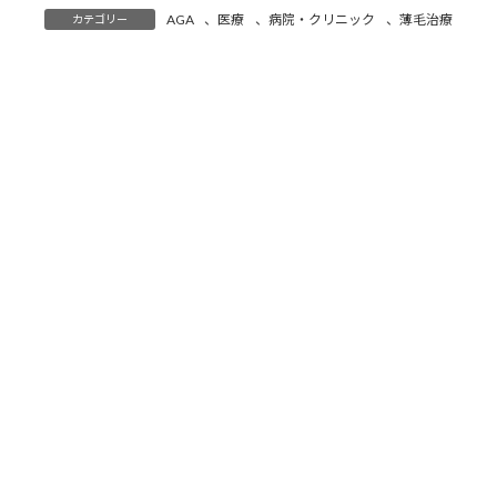
:
AGA
、
医療
、
病院・クリニック
、
薄毛治療
カテゴリー