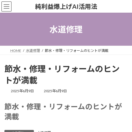
コ
ナ
純利益爆上げAI活用法
ン
ビ
テ
ゲ
ン
ー
ツ
シ
水道修理
へ
ョ
ス
ン
キ
に
ッ
移
HOME
水道修理
節水・修理・リフォームのヒントが満載
プ
動
節水・修理・リフォームのヒン
トが満載
最
2025年6月9日
2025年6月9日
終
更
節水・修理・リフォームのヒントが
新
日
満載
時
: