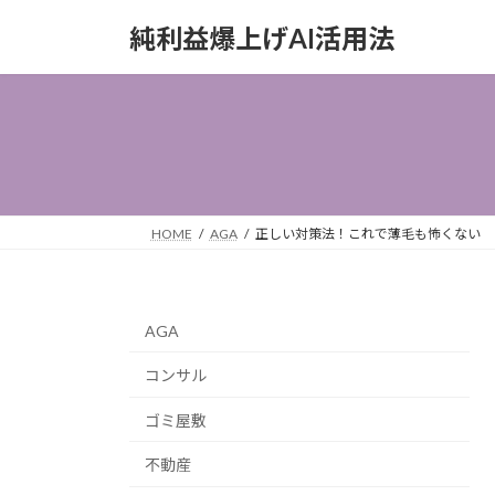
コ
ナ
純利益爆上げAI活用法
ン
ビ
テ
ゲ
ン
ー
ツ
シ
へ
ョ
ス
ン
キ
に
ッ
移
HOME
AGA
正しい対策法！これで薄毛も怖くない
プ
動
AGA
コンサル
ゴミ屋敷
不動産