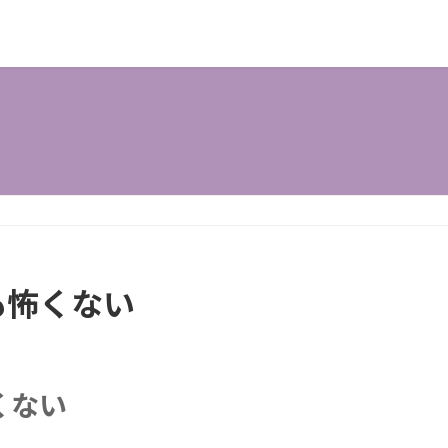
も怖くない
くない