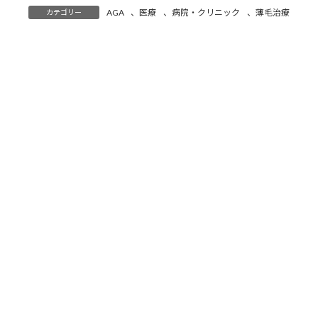
:
AGA
、
医療
、
病院・クリニック
、
薄毛治療
カテゴリー