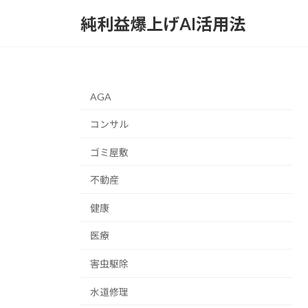
コ
ナ
純利益爆上げAI活用法
ン
ビ
テ
ゲ
ン
ー
ツ
シ
へ
ョ
AGA
ス
ン
キ
に
コンサル
ッ
移
ゴミ屋敷
プ
動
不動産
健康
医療
害虫駆除
水道修理