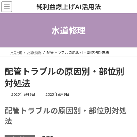
コ
ナ
純利益爆上げAI活用法
ン
ビ
テ
ゲ
ン
ー
ツ
シ
水道修理
へ
ョ
ス
ン
キ
に
ッ
移
HOME
水道修理
配管トラブルの原因別・部位別対処法
プ
動
配管トラブルの原因別・部位別
対処法
最
2025年6月9日
2025年6月9日
終
更
配管トラブルの原因別・部位別対処
新
日
法
時
: