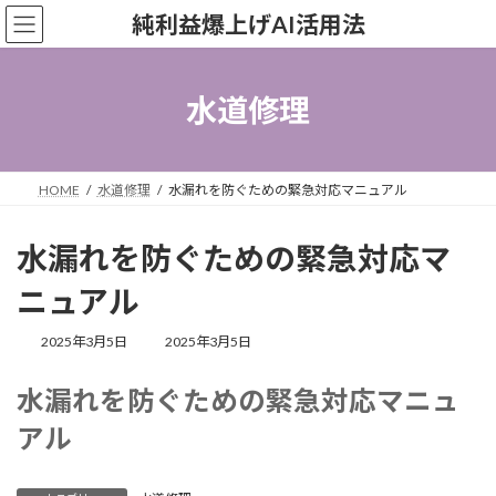
コ
ナ
純利益爆上げAI活用法
ン
ビ
テ
ゲ
ン
ー
ツ
シ
水道修理
へ
ョ
ス
ン
キ
に
ッ
移
HOME
水道修理
水漏れを防ぐための緊急対応マニュアル
プ
動
水漏れを防ぐための緊急対応マ
ニュアル
最
2025年3月5日
2025年3月5日
終
更
水漏れを防ぐための緊急対応マニュ
新
日
アル
時
: