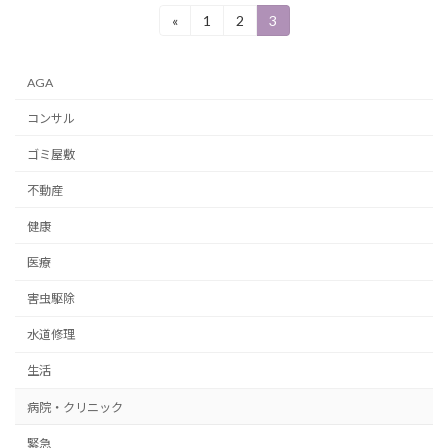
投
«
1
2
3
固
固
固
定
定
定
稿
ペ
ペ
ペ
ー
ー
ー
の
AGA
ジ
ジ
ジ
ペ
コンサル
ー
ゴミ屋敷
ジ
不動産
送
健康
り
医療
害虫駆除
水道修理
生活
病院・クリニック
緊急