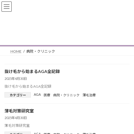
コ
ナ
純利益爆上げAI活用法
ン
ビ
テ
ゲ
ン
ー
ツ
シ
病院・クリニック
へ
ョ
ス
ン
キ
に
ッ
移
HOME
病院・クリニック
プ
動
抜け毛から始まるAGA全記録
2025年4月30日
抜け毛から始まるAGA全記録
AGA
カテゴリー
医療
病院・クリニック
薄毛治療
薄毛対策研究室
2025年4月30日
薄毛対策研究室
AGA